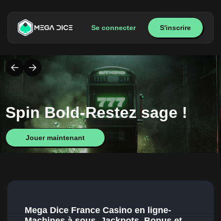
Se connecter
S'inscrire
Spin Bold-Restez sage !
Jouer maintenant
Mega Dice France Casino en ligne-
Machines à sous, Jackpots, Bonus et