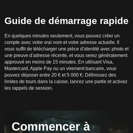
Guide de démarrage rapide
En quelques minutes seulement, vous pouvez créer un
compte avec votre vrai nom et votre adresse actuelle. Il
vous suffit de télécharger une pièce d'identité avec photo et
une preuve d'adresse récente, et vous serez généralement
approuvé en moins de 15 minutes. En utilisant Visa,
Mastercard, Apple Pay ou un virement bancaire, vous
pouvez déposer entre 20 € et 5 000 €. Définissez des
limites de tours dans la caisse, lancez une partie et activez
les rappels de session.
Commencer à