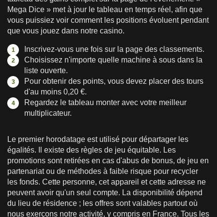
Mega Dice » met à jour le tableau en temps réel, afin que
vous puissiez voir comment les positions évoluent pendant
que vous jouez dans notre casino.
Inscrivez-vous une fois sur la page des classements.
Choisissez n'importe quelle machine à sous dans la
liste ouverte.
Pour obtenir des points, vous devez placer des tours
d'au moins 0,20 €.
Regardez le tableau monter avec votre meilleur
multiplicateur.
Le premier horodatage est utilisé pour départager les
égalités. Il existe des règles de jeu équitable. Les
promotions sont retirées en cas d'abus de bonus, de jeu en
partenariat ou de méthodes à faible risque pour recycler
les fonds. Cette personne, cet appareil et cette adresse ne
peuvent avoir qu'un seul compte. La disponibilité dépend
du lieu de résidence ; les offres sont valables partout où
nous exerçons notre activité, y compris en France. Tous les