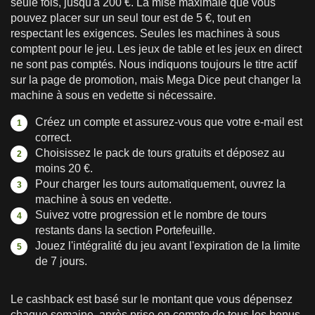
seule fois, jusqu'à 200 €. La mise maximale que vous
pouvez placer sur un seul tour est de 5 €, tout en
respectant les exigences. Seules les machines à sous
comptent pour le jeu. Les jeux de table et les jeux en direct
ne sont pas comptés. Nous indiquons toujours le titre actif
sur la page de promotion, mais Mega Dice peut changer la
machine à sous en vedette si nécessaire.
Créez un compte et assurez-vous que votre e-mail est
correct.
Choisissez le pack de tours gratuits et déposez au
moins 20 €.
Pour charger les tours automatiquement, ouvrez la
machine à sous en vedette.
Suivez votre progression et le nombre de tours
restants dans la section Portefeuille.
Jouez l'intégralité du jeu avant l'expiration de la limite
de 7 jours.
Le cashback est basé sur le montant que vous dépensez
chaque semaine, après prise en compte de tous les bonus.