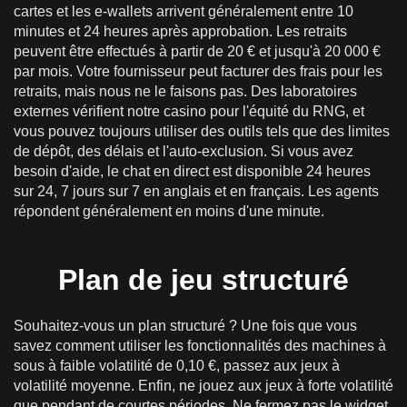
cartes et les e-wallets arrivent généralement entre 10
minutes et 24 heures après approbation. Les retraits
peuvent être effectués à partir de 20 € et jusqu'à 20 000 €
par mois. Votre fournisseur peut facturer des frais pour les
retraits, mais nous ne le faisons pas. Des laboratoires
externes vérifient notre casino pour l'équité du RNG, et
vous pouvez toujours utiliser des outils tels que des limites
de dépôt, des délais et l'auto-exclusion. Si vous avez
besoin d'aide, le chat en direct est disponible 24 heures
sur 24, 7 jours sur 7 en anglais et en français. Les agents
répondent généralement en moins d'une minute.
Plan de jeu structuré
Souhaitez-vous un plan structuré ? Une fois que vous
savez comment utiliser les fonctionnalités des machines à
sous à faible volatilité de 0,10 €, passez aux jeux à
volatilité moyenne. Enfin, ne jouez aux jeux à forte volatilité
que pendant de courtes périodes. Ne fermez pas le widget