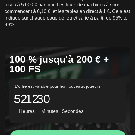
jusqu'à 5 000 € par tour. Les tours de machines à sous
commencent à 0,10 €, et les tables en direct à 1 €. Cela est
indiqué sur chaque page de jeu et varie à partir de 95% to
99%.
100 % jusqu'à 200 € +
100 FS
L'offre est valable pour les nouveaux joueurs :
52
12
30
Heures
Minutes
Secondes