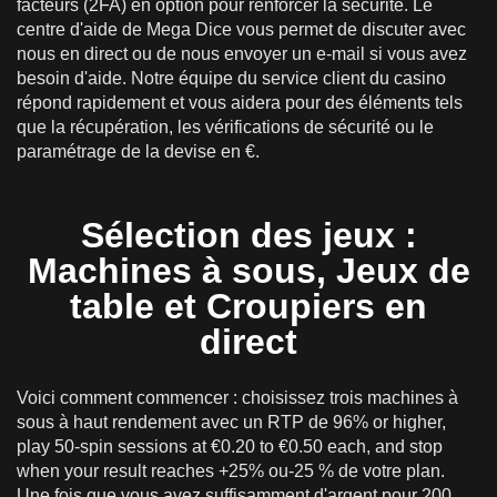
facteurs (2FA) en option pour renforcer la sécurité. Le
centre d'aide de Mega Dice vous permet de discuter avec
nous en direct ou de nous envoyer un e-mail si vous avez
besoin d'aide. Notre équipe du service client du casino
répond rapidement et vous aidera pour des éléments tels
que la récupération, les vérifications de sécurité ou le
paramétrage de la devise en €.
Sélection des jeux :
Machines à sous, Jeux de
table et Croupiers en
direct
Voici comment commencer : choisissez trois machines à
sous à haut rendement avec un RTP de 96% or higher,
play 50-spin sessions at €0.20 to €0.50 each, and stop
when your result reaches +25% ou-25 % de votre plan.
Une fois que vous avez suffisamment d'argent pour 200