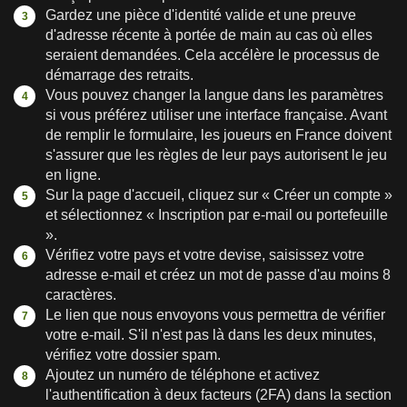
Gardez une pièce d'identité valide et une preuve
d'adresse récente à portée de main au cas où elles
seraient demandées. Cela accélère le processus de
démarrage des retraits.
Vous pouvez changer la langue dans les paramètres
si vous préférez utiliser une interface française. Avant
de remplir le formulaire, les joueurs en France doivent
s'assurer que les règles de leur pays autorisent le jeu
en ligne.
Sur la page d'accueil, cliquez sur « Créer un compte »
et sélectionnez « Inscription par e-mail ou portefeuille
».
Vérifiez votre pays et votre devise, saisissez votre
adresse e-mail et créez un mot de passe d'au moins 8
caractères.
Le lien que nous envoyons vous permettra de vérifier
votre e-mail. S'il n'est pas là dans les deux minutes,
vérifiez votre dossier spam.
Ajoutez un numéro de téléphone et activez
l'authentification à deux facteurs (2FA) dans la section