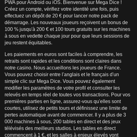
PWA pour Android ou iOS. Bienvenue sur Mega Dice !
Créez un compte, vérifiez votre identité une fois, puis
effectuez un dépôt de 20 € pour lancer notre pack de
démarrage. Les nouveaux joueurs reçoivent un bonus de
100 % jusqu'à 200 € et 100 tours gratuits sur les machines
à sous en vedette chaque jour pour que leurs sessions de
jeu restent équitables.
Les paiements en euros sont faciles à comprendre, les
retraits sont rapides et les conditions sont claires dans
notre casino. Nous accueillons les joueurs de France.
Vous pouvez choisir entre l'anglais et le français d'un
simple clic sur Mega Dice. Vous pouvez également
modifier les paramètres de votre profil et consulter les
relevés en temps réel de toutes vos transactions. Pour vos
premières parties en ligne, assurez-vous qu'elles sont
courtes, utilisez de petits tours et définissez une limite de
pertes automatique avant de commencer. Il y a plus de 3
000 machines à sous, 200 tables en direct et des jeux
télévisés des meilleurs studios. Les tables en direct
commencent à 1 €, et les salles à enjeux élevés vont