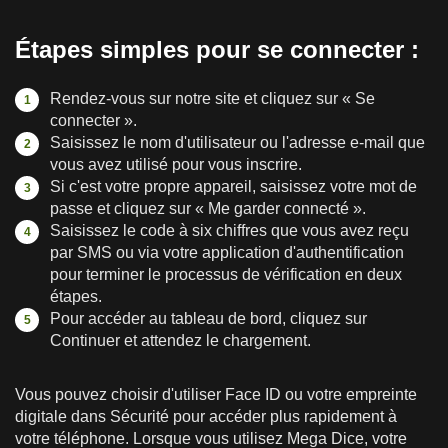
Étapes simples pour se connecter :
Rendez-vous sur notre site et cliquez sur « Se
connecter ».
Saisissez le nom d'utilisateur ou l'adresse e-mail que
vous avez utilisé pour vous inscrire.
Si c'est votre propre appareil, saisissez votre mot de
passe et cliquez sur « Me garder connecté ».
Saisissez le code à six chiffres que vous avez reçu
par SMS ou via votre application d'authentification
pour terminer le processus de vérification en deux
étapes.
Pour accéder au tableau de bord, cliquez sur
Continuer et attendez le chargement.
Vous pouvez choisir d'utiliser Face ID ou votre empreinte
digitale dans Sécurité pour accéder plus rapidement à
votre téléphone. Lorsque vous utilisez Mega Dice, votre