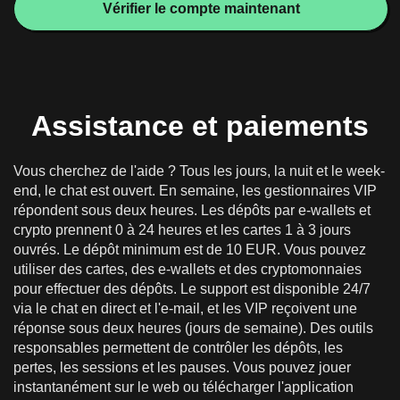
Vérifier le compte maintenant
Assistance et paiements
Vous cherchez de l'aide ? Tous les jours, la nuit et le week-
end, le chat est ouvert. En semaine, les gestionnaires VIP
répondent sous deux heures. Les dépôts par e-wallets et
crypto prennent 0 à 24 heures et les cartes 1 à 3 jours
ouvrés. Le dépôt minimum est de 10 EUR. Vous pouvez
utiliser des cartes, des e-wallets et des cryptomonnaies
pour effectuer des dépôts. Le support est disponible 24/7
via le chat en direct et l'e-mail, et les VIP reçoivent une
réponse sous deux heures (jours de semaine). Des outils
responsables permettent de contrôler les dépôts, les
pertes, les sessions et les pauses. Vous pouvez jouer
instantanément sur le web ou télécharger l'application