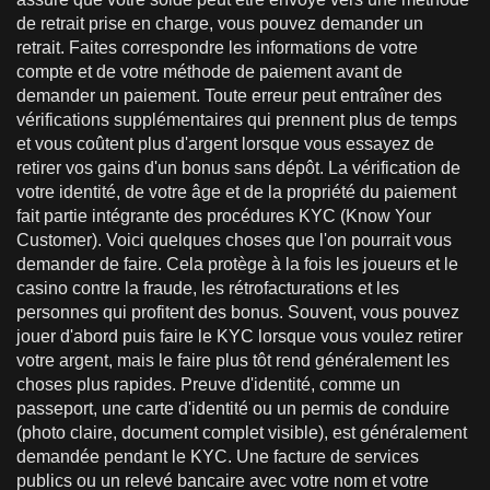
de retrait prise en charge, vous pouvez demander un
retrait. Faites correspondre les informations de votre
compte et de votre méthode de paiement avant de
demander un paiement. Toute erreur peut entraîner des
vérifications supplémentaires qui prennent plus de temps
et vous coûtent plus d'argent lorsque vous essayez de
retirer vos gains d'un bonus sans dépôt. La vérification de
votre identité, de votre âge et de la propriété du paiement
fait partie intégrante des procédures KYC (Know Your
Customer). Voici quelques choses que l'on pourrait vous
demander de faire. Cela protège à la fois les joueurs et le
casino contre la fraude, les rétrofacturations et les
personnes qui profitent des bonus. Souvent, vous pouvez
jouer d'abord puis faire le KYC lorsque vous voulez retirer
votre argent, mais le faire plus tôt rend généralement les
choses plus rapides. Preuve d'identité, comme un
passeport, une carte d'identité ou un permis de conduire
(photo claire, document complet visible), est généralement
demandée pendant le KYC. Une facture de services
publics ou un relevé bancaire avec votre nom et votre