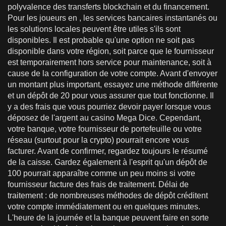
polyvalence des transferts blockchain et du financement.
Pour les joueurs en , les services bancaires instantanés ou
les solutions locales peuvent être utiles s'ils sont
disponibles. Il est probable qu'une option ne soit pas
disponible dans votre région, soit parce que le fournisseur
est temporairement hors service pour maintenance, soit à
cause de la configuration de votre compte. Avant d'envoyer
un montant plus important, essayez une méthode différente
et un dépôt de 20 pour vous assurer que tout fonctionne. Il
y a des frais que vous pourriez devoir payer lorsque vous
déposez de l'argent au casino Mega Dice. Cependant,
votre banque, votre fournisseur de portefeuille ou votre
réseau (surtout pour la crypto) pourrait encore vous
facturer. Avant de confirmer, regardez toujours le résumé
de la caisse. Gardez également à l'esprit qu'un dépôt de
100 pourrait apparaître comme un peu moins si votre
fournisseur facture des frais de traitement. Délai de
traitement : de nombreuses méthodes de dépôt créditent
votre compte immédiatement ou en quelques minutes.
L'heure de la journée et la banque peuvent faire en sorte