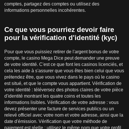
comptes, partagez des comptes ou utilisez des
informations personnelles incohérentes.
Ce que vous pourriez devoir faire
pour la vérification d'identité (kyc)
Pour que vous puissiez retirer de l'argent bonus de votre
compte, le casino Mega Dice peut demander une preuve
de votre identité. C'est ce que font les casinos licenciés, et
cela les aide à s'assurer que vous êtes bien celui que vous
prétendez être, que vous vivez dans le pays où le casino
est situé, et que le compte vous appartient. Vérification de
votre identité : téléversez des photos claires de votre pièce
d'identité montrant les quatre coins et toutes les
informations lisibles. Vérification de votre adresse : vous
devez présenter une facture de services publics ou un
relevé officiel avec votre nom et votre adresse, ainsi que la
date d'émission. Vérification que votre méthode de
paiement est réelle : utilisez le même nom que votre profil