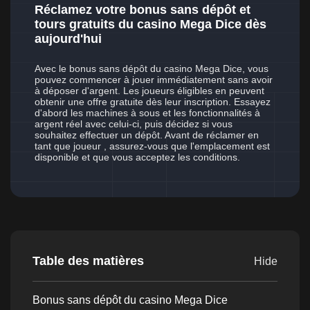
Réclamez votre bonus sans dépôt et
tours gratuits du casino Mega Dice dès
aujourd'hui
Avec le bonus sans dépôt du casino Mega Dice, vous
pouvez commencer à jouer immédiatement sans avoir
à déposer d'argent. Les joueurs éligibles en peuvent
obtenir une offre gratuite dès leur inscription. Essayez
d'abord les machines à sous et les fonctionnalités à
argent réel avec celui-ci, puis décidez si vous
souhaitez effectuer un dépôt. Avant de réclamer en
tant que joueur , assurez-vous que l'emplacement est
disponible et que vous acceptez les conditions.
Table des matières
Hide
Bonus sans dépôt du casino Mega Dice