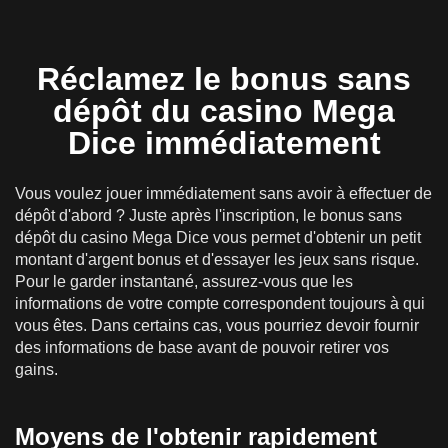
Réclamez le bonus sans
dépôt du casino Mega
Dice immédiatement
Vous voulez jouer immédiatement sans avoir à effectuer de
dépôt d'abord ? Juste après l'inscription, le bonus sans
dépôt du casino Mega Dice vous permet d'obtenir un petit
montant d'argent bonus et d'essayer les jeux sans risque.
Pour le garder instantané, assurez-vous que les
informations de votre compte correspondent toujours à qui
vous êtes. Dans certains cas, vous pourriez devoir fournir
des informations de base avant de pouvoir retirer vos
gains.
Moyens de l'obtenir rapidement