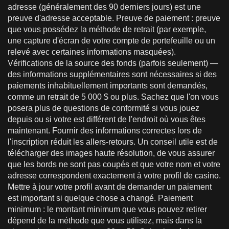
adresse (généralement des 90 derniers jours) est une
preuve d'adresse acceptable. Preuve de paiement : preuve
que vous possédez la méthode de retrait (par exemple,
une capture d'écran de votre compte de portefeuille ou un
relevé avec certaines informations masquées).
Vérifications de la source des fonds (parfois seulement) —
des informations supplémentaires sont nécessaires si des
paiements inhabituellement importants sont demandés,
comme un retrait de 5 000 $ ou plus. Sachez que l'on vous
posera plus de questions de conformité si vous jouez
depuis ou si votre est différent de l'endroit où vous êtes
maintenant. Fournir des informations correctes lors de
l'inscription réduit les allers-retours. Un conseil utile est de
télécharger des images haute résolution, de vous assurer
que les bords ne sont pas coupés et que votre nom et votre
adresse correspondent exactement à votre profil de casino.
Mettre à jour votre profil avant de demander un paiement
est important si quelque chose a changé. Paiement
minimum : le montant minimum que vous pouvez retirer
dépend de la méthode que vous utilisez, mais dans la