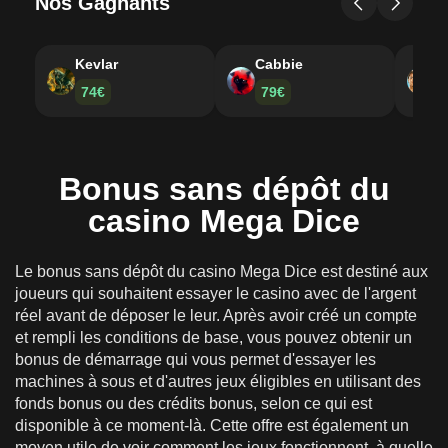
Nos Gagnants
Effectuer un dépôt au casino Mega Dice
Planification de votre retrait
Kevlar
Cabbie
S
74€
79€
Bonus sans dépôt du
casino Mega Dice
Le bonus sans dépôt du casino Mega Dice est destiné aux
joueurs qui souhaitent essayer le casino avec de l'argent
réel avant de déposer le leur. Après avoir créé un compte
et rempli les conditions de base, vous pouvez obtenir un
bonus de démarrage qui vous permet d'essayer les
machines à sous et d'autres jeux éligibles en utilisant des
fonds bonus ou des crédits bonus, selon ce qui est
disponible à ce moment-là. Cette offre est également un
moyen utile de voir comment les jeux fonctionnent, à quelle