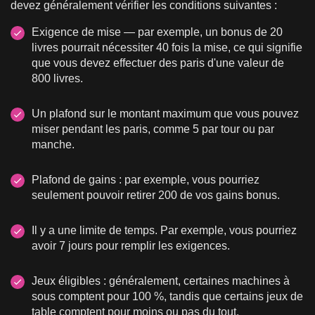
devez généralement vérifier les conditions suivantes :
Exigence de mise — par exemple, un bonus de 20
livres pourrait nécessiter 40 fois la mise, ce qui signifie
que vous devez effectuer des paris d'une valeur de
800 livres.
Un plafond sur le montant maximum que vous pouvez
miser pendant les paris, comme 5 par tour ou par
manche.
Plafond de gains : par exemple, vous pourriez
seulement pouvoir retirer 200 de vos gains bonus.
Il y a une limite de temps. Par exemple, vous pourriez
avoir 7 jours pour remplir les exigences.
Jeux éligibles : généralement, certaines machines à
sous comptent pour 100 %, tandis que certains jeux de
table comptent pour moins ou pas du tout.