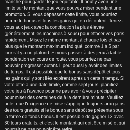
manche pour garder le jeu équitable. Il peut y avoir une
limite sur le montant que vous pouvez miser pendant une
promotion. Si vous dépassez cette limite, vous pourriez
perdre le bonus et tous les gains qui en découlent. Tenez-
vous aux jeux avec la contribution la plus élevée
(généralement les machines à sous) pour effacer vos paris
rapidement. Misez le même montant à chaque fois et pas
plus que le montant maximum indiqué, comme 1 à 5 par
tour s'il y a un plafond. Si vous passez à des jeux à faible
pondération en cours de route, vous pourriez ne pas
pouvoir progresser autant. Il peut aussi y avoir des limites
de temps. Il est possible que le bonus sans dépôt et tous
les gains qui y sont liés expirent après un certain temps. Si
votre offre a une date limite, comme sept jours, planifiez
votre jeu à l'avance pour ne pas avoir à vous précipiter
pour miser des centaines de à la dernière minute. Veuillez
noter que l'exigence de mise s'applique toujours aux gains
des tours gratuits si le bonus sans dépôt se présente sous
la forme de fonds bonus. Il est possible de gagner 12 avec
30 tours gratuits, et c'est le montant qui doit être misé et qui
pourrait ne pas pouvoir être retiré.