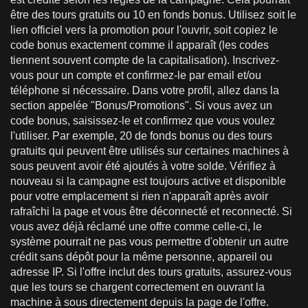
être des tours gratuits ou 10 en fonds bonus. Utilisez soit le
lien officiel vers la promotion pour l'ouvrir, soit copiez le
code bonus exactement comme il apparaît (les codes
tiennent souvent compte de la capitalisation). Inscrivez-
vous pour un compte et confirmez-le par email et/ou
téléphone si nécessaire. Dans votre profil, allez dans la
section appelée "Bonus/Promotions". Si vous avez un
code bonus, saisissez-le et confirmez que vous voulez
l'utiliser. Par exemple, 20 de fonds bonus ou des tours
gratuits qui peuvent être utilisés sur certaines machines à
sous peuvent avoir été ajoutés à votre solde. Vérifiez à
nouveau si la campagne est toujours active et disponible
pour votre emplacement si rien n'apparaît après avoir
rafraîchi la page et vous être déconnecté et reconnecté. Si
vous avez déjà réclamé une offre comme celle-ci, le
système pourrait ne pas vous permettre d'obtenir un autre
crédit sans dépôt pour la même personne, appareil ou
adresse IP. Si l'offre inclut des tours gratuits, assurez-vous
que les tours se chargent correctement en ouvrant la
machine à sous directement depuis la page de l'offre.